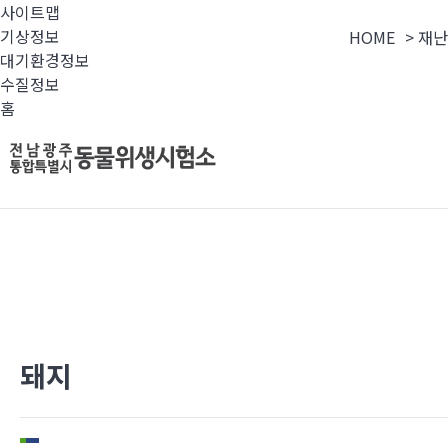
사이트맵
기상정보
HOME
>
재난
대기환경정보
수질정보
홈
돼지
전남광주통합특별시 동
선제적 가축방역과 축산물