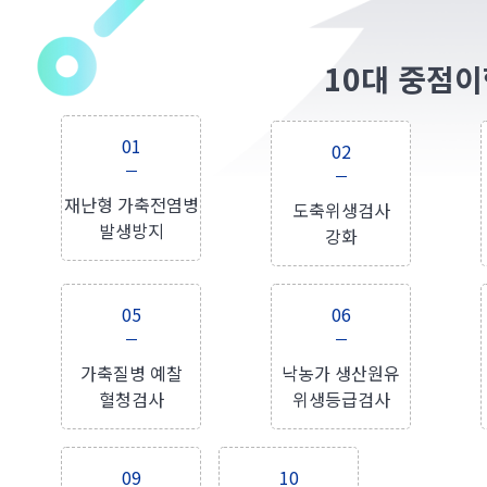
10대 중점
01
02
재난형 가축전염병
도축위생검사
발생방지
강화
05
06
가축질병 예찰
낙농가 생산원유
혈청검사
위생등급검사
09
10