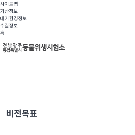
사이트맵
기상정보
대기환경정보
수질정보
홈
비전목표
전남광주통합특별시 동
선제적 가축방역과 축산물