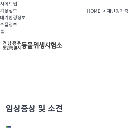
사이트맵
기상정보
HOME
>
재난형가축
대기환경정보
수질정보
홈
임상증상 및 소견
전남광주통합특별시 동
선제적 가축방역과 축산물