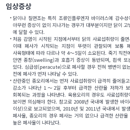
축산업발전에 기여토록
임상증상
닭이나 칠면조는 특히 조류인플루엔자 바이러스에 감수성
아무런 증상이 없이 지나가는 경우가 대부분이지만 닭이 고
에 달할 수 있다.
처음 감염이 시작된 지점에서부터 닭의 사료섭취량이 줄면
이때 폐사가 시작되는 지점이 뚜렷이 관찰되며 보통 
사육형태에 따라 다르나 약 4～5일이 소요된다. 죽기 직전에 
안면 종창(swelling)과 호흡기 증상이 동반되며, 흰색
있다. 심급성(peracute)으로 폐사할 경우 전혀 병변이
전에 폐사가 먼저 나타날 수 있다.
산란중인 종오리에서는 먼저 사료섭취량이 급격히 줄어들고 
감소가 나타난 1～2일 후부터 급격한 산란율 저하가 
회복되는 과정을 나타낸다. 육용오리의 경우도 사료섭취량이
보이면 의심해야 한다. 참고로 2008년 국내에 발생한 바
이상)으로 보고되었으며, 2010년 및 2011년 국내에서 
폐사율, 종오리의 경우 폐사는 거의 없으나 급격한 산란율 
높은 폐사율이 나타났다.