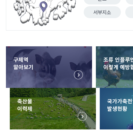
서부지소
구제역
조류 인플루
알아보기
이렇게 예방
축산물
국가가축전
이력제
발생현황